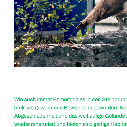
Wie auch immer Esmeralda es in den Steinbruch v
bmk lieb gewonnene Bewohnerin geworden. Nac
Abgeschiedenheit und das weitläufige Gelände z
wieder renaturiert und bieten einzigartige Habita