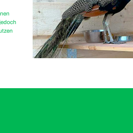
inen
 jedoch
utzen