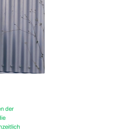
en der
ie
zeitlich