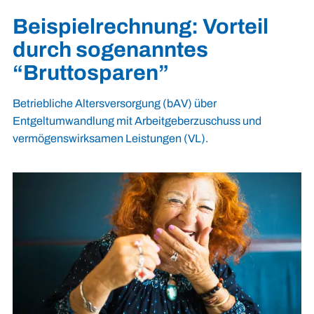
Beispielrechnung: Vorteil
durch sogenanntes
“
Bruttosparen
”
Betriebliche Altersversorgung (bAV) über
Entgeltumwandlung mit Arbeitgeberzuschuss und
vermögenswirksamen Leistungen (VL).