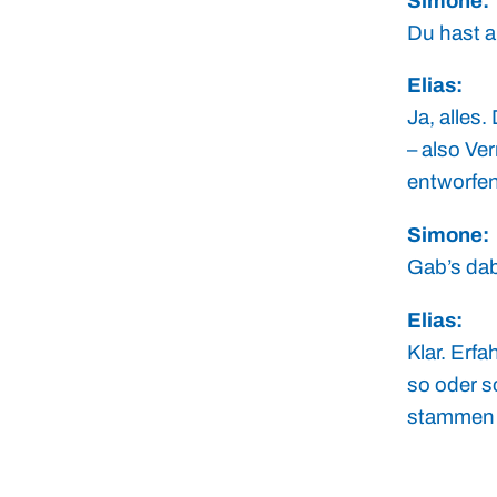
Simone:
Du hast a
Elias:
Ja, alles
– also Ve
entworfen
Simone:
Gab’s da
Elias:
Klar. Erf
so oder s
stammen v