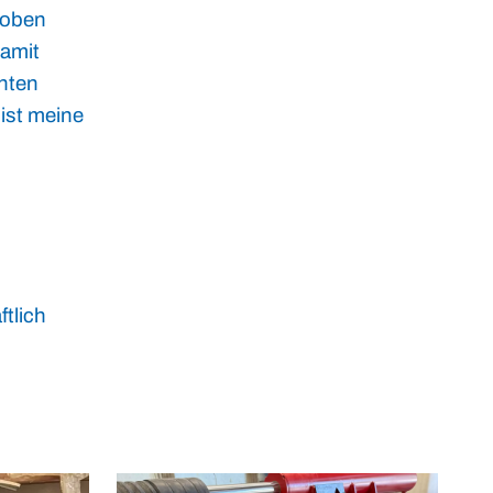
 oben
Damit
nnten
ist meine
tlich