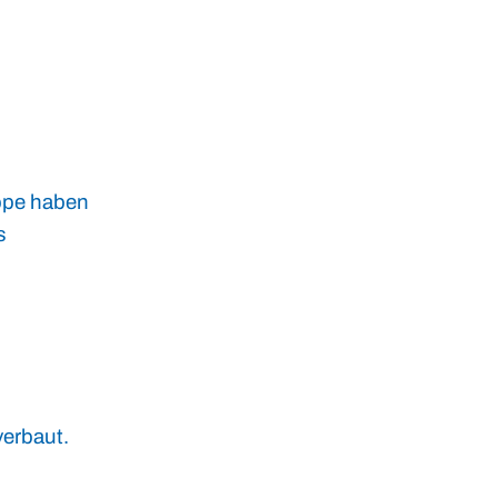
uppe haben
s
verbaut.