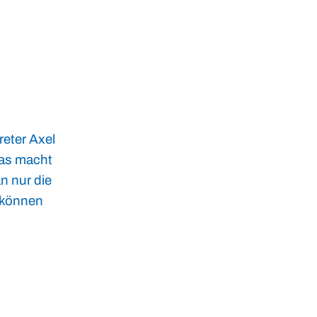
eter Axel
das macht
n nur die
 können