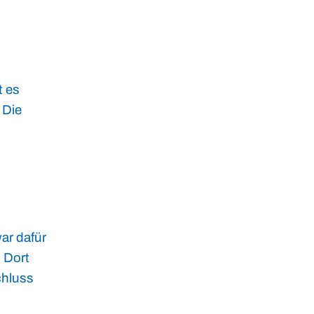
t es
 Die
ar dafür
. Dort
chluss